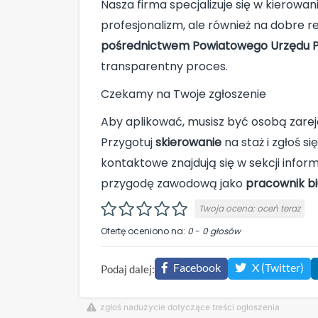
Nasza firma specjalizuje się w kierow
profesjonalizm, ale również na dobre r
pośrednictwem Powiatowego Urzędu 
transparentny proces.
Czekamy na Twoje zgłoszenie
Aby aplikować, musisz być osobą zar
Przygotuj
skierowanie
na staż i zgłoś s
kontaktowe znajdują się w sekcji informa
przygodę zawodową jako
pracownik b
Twoja ocena:
oceń teraz
Ofertę oceniono na:
0
-
0
głosów
Facebook
X (Twitter)
Podaj dalej:
zgłoś nadużycie dotyczące treści ogłoszenia