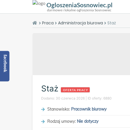
OgloszeniaSosnowiec.pl
darmowe i lokalne ogłoszenia Sosnowiec
Praca
Administracja biurowa
Staż
facebook
Staż
OFERTA PRACY
Dodano:
30 czerwca 2026
|
ID oferty:
6880
Stanowisko:
Pracownik biurowy
Rodzaj umowy:
Nie dotyczy