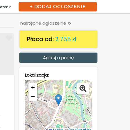
+ DODAJ OGŁOSZENIE
arzenia
następne ogłoszenie
Płaca od:
2 755 zł
Aplikuj o pracę
Lokalizacja:
+
−
Leaflet
|
©
OpenStreetMap