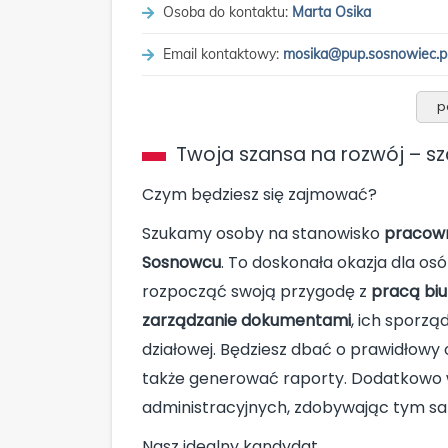
Osoba do kontaktu:
Marta Osika
Email kontaktowy:
mosika@pup.sosnowiec.p
p
Twoja szansa na rozwój – sz
Czym będziesz się zajmować?
Szukamy osoby na stanowisko
pracown
Sosnowcu
. To doskonała okazja dla o
rozpocząć swoją przygodę z
pracą bi
zarządzanie dokumentami
, ich sporz
działowej. Będziesz dbać o prawidłowy 
także generować raporty. Dodatkowo 
administracyjnych, zdobywając tym sa
Nasz idealny kandydat