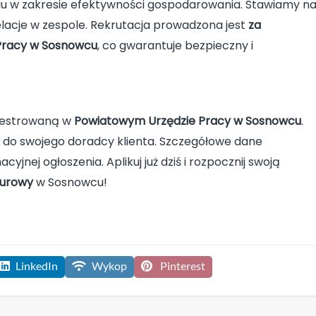
aniu w zakresie efektywności gospodarowania. Stawiamy n
elacje w zespole. Rekrutacja prowadzona jest
za
Pracy w Sosnowcu
, co gwarantuje bezpieczny i
ejestrowaną w
Powiatowym Urzędzie Pracy w Sosnowcu
.
ię do swojego doradcy klienta. Szczegółowe dane
cyjnej ogłoszenia. Aplikuj już dziś i rozpocznij swoją
iurowy
w Sosnowcu!
LinkedIn
Wykop
Pinterest